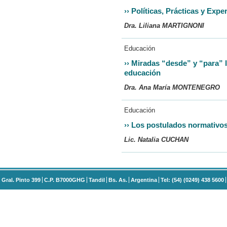
››
Políticas, Prácticas y Expe
Dra. Liliana MARTIGNONI
Educación
››
Miradas “desde” y “para” la
educación
Dra. Ana María MONTENEGRO
Educación
››
Los postulados normativos
Lic. Natalia CUCHAN
Gral. Pinto 399
C.P. B7000GHG
Tandil
Bs. As.
Argentina
Tel: (54) (0249) 438 5600