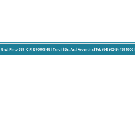
Gral. Pinto 399
C.P. B7000GHG
Tandil
Bs. As.
Argentina
Tel: (54) (0249) 438 5600