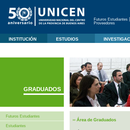
Futuros Estudiantes
Proveedores
INSTITUCIÓN
ESTUDIOS
INVESTIGA
GRADUADOS
Futuros Estudiantes
››
Área de Graduados
Estudiantes