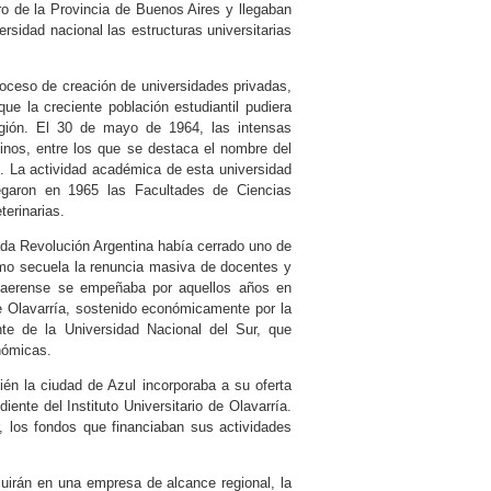
ro de la Provincia de Buenos Aires y llegaban
ersidad nacional las estructuras universitarias
roceso de creación de universidades privadas,
ue la creciente población estudiantil pudiera
región. El 30 de mayo de 1964, las intensas
cinos, entre los que se destaca el nombre del
il. La actividad académica de esta universidad
egaron en 1965 las Facultades de Ciencias
erinarias.
da Revolución Argentina había cerrado uno de
omo secuela la renuncia masiva de docentes y
bonaerense se empeñaba por aquellos años en
 de Olavarría, sostenido económicamente por la
te de la Universidad Nacional del Sur, que
nómicas.
én la ciudad de Azul incorporaba a su oferta
nte del Instituto Universitario de Olavarría.
, los fondos que financiaban sus actividades
uirán en una empresa de alcance regional, la