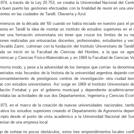
974, a través de la Ley 20.753, se creaba la Universidad Nacional del Cent
a buen puerto las gestiones efectuadas con la finalidad de reunir en una univ
tentes en las ciudades de Tandil, Olavarría y Azul.
mienzos de la década del '60 cuando se había iniciado en nuestro país el p
esta en Tandil la idea de montar un instituto de estudios superiores en el q
ner una formación universitaria sin tener que cruzar los límites de su 
iones realizadas por entusiastas docentes, profesionales, estudiantes y ve
Osvaldo Zarini, culminan con la fundación del Instituto Universitario de Tand
vada se inició en la Facultad de Ciencias del Hombre, a la que se agr
ómicas y Ciencias Físico-Matemáticas y en 1969 la Facultad de Ciencias Vet
mismo modo, y pese a la adversidad de los tiempos que corrían -la denomina
períodos más fecundos de la historia de la universidad argentina dejando c
esmantelamiento de prestigiosos centros de investigación- otra ciudad 
ar con estudios universitarios. Así surge en 1969 el Instituto Universitario
ación Fortabat y por el gobierno municipal y dependiente académicamen
rolaba las actividades de sus dos Departamentos, Ingeniería y Ciencias Eco
973, en el marco de la creación de nuevas universidades nacionales, tambi
ativa los estudios superiores creando el Departamento de Agronomía dependie
ripto desde el punto de vista académico a la Universidad Nacional del Sur
enían de una empresa local.
o de sortear no pocos obstáculos, estos tres emprendimientos locales confl