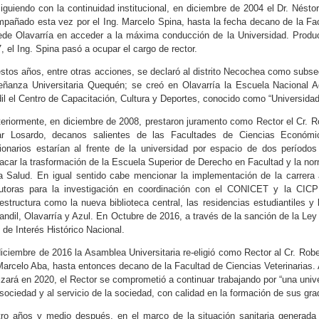
iguiendo con la continuidad institucional, en diciembre de 2004 el Dr. Nésto
pañado esta vez por el Ing. Marcelo Spina, hasta la fecha decano de la Fac
ede Olavarría en acceder a la máxima conducción de la Universidad. Produc
, el Ing. Spina pasó a ocupar el cargo de rector.
stos años, entre otras acciones, se declaró al distrito Necochea como subsed
ñanza Universitaria Quequén; se creó en Olavarría la Escuela Nacional A
il el Centro de Capacitación, Cultura y Deportes, conocido como “Universidad 
eriormente, en diciembre de 2008, prestaron juramento como Rector el Cr. Ro
r Losardo, decanos salientes de las Facultades de Ciencias Económi
ionarios estarían al frente de la universidad por espacio de dos períodos
acar la trasformación de la Escuela Superior de Derecho en Facultad y la nor
a Salud. En igual sentido cabe mencionar la implementación de la carrera
utoras para la investigación en coordinación con el CONICET y la CICP
aestructura como la nueva biblioteca central, las residencias estudiantiles 
andil, Olavarría y Azul. En Octubre de 2016, a través de la sanción de la Ley
 de Interés Histórico Nacional.
iciembre de 2016 la Asamblea Universitaria re-eligió como Rector al Cr. Rob
Marcelo Aba, hasta entonces decano de la Facultad de Ciencias Veterinarias. 
lizará en 2020, el Rector se comprometió a continuar trabajando por “una unive
 sociedad y al servicio de la sociedad, con calidad en la formación de sus gra
ro años y medio después, en el marco de la situación sanitaria generad