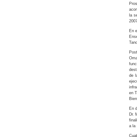
Pros
acom
la s
2007
En e
Ense
Tand
Post
Oma
func
dest
de l
ejec
infr
en T
Bien
En d
Dr. 
fina
a la
Cuat