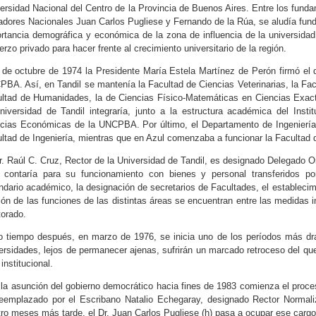
ersidad Nacional del Centro de la Provincia de Buenos Aires. Entre los funda
dores Nacionales Juan Carlos Pugliese y Fernando de la Rúa, se aludía fund
rtancia demográfica y económica de la zona de influencia de la universidad p
erzo privado para hacer frente al crecimiento universitario de la región.
 de octubre de 1974 la Presidente María Estela Martínez de Perón firmó el 
BA. Así, en Tandil se mantenía la Facultad de Ciencias Veterinarias, la Fa
ltad de Humanidades, la de Ciencias Físico-Matemáticas en Ciencias Exac
niversidad de Tandil integraría, junto a la estructura académica del Instit
cias Económicas de la UNCPBA. Por último, el Departamento de Ingeniería d
ltad de Ingeniería, mientras que en Azul comenzaba a funcionar la Facultad
r. Raúl C. Cruz, Rector de la Universidad de Tandil, es designado Delegado O
 contaría para su funcionamiento con bienes y personal transferidos por
ndario académico, la designación de secretarios de Facultades, el establecim
ción de las funciones de las distintas áreas se encuentran entre las medidas 
orado.
 tiempo después, en marzo de 1976, se inicia uno de los períodos más dramá
ersidades, lejos de permanecer ajenas, sufrirán un marcado retroceso del que
 institucional.
la asunción del gobierno democrático hacia fines de 1983 comienza el proceso
eemplazado por el Escribano Natalio Echegaray, designado Rector Normaliz
ro meses más tarde, el Dr. Juan Carlos Pugliese (h) pasa a ocupar ese cargo