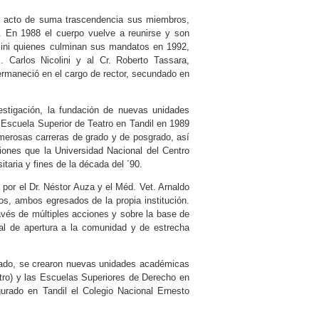
n acto de suma trascendencia sus miembros,
es. En 1988 el cuerpo vuelve a reunirse y son
colini quienes culminan sus mandatos en 1992,
Carlos Nicolini y al Cr. Roberto Tassara,
ermaneció en el cargo de rector, secundado en
estigación, la fundación de nuevas unidades
 Escuela Superior de Teatro en Tandil en 1989
merosas carreras de grado y de posgrado, así
iones que la Universidad Nacional del Centro
itaria y fines de la década del ´90.
por el Dr. Néstor Auza y el Méd. Vet. Arnaldo
os, ambos egresados de la propia institución.
avés de múltiples acciones y sobre la base de
nal de apertura a la comunidad y de estrecha
grado, se crearon nuevas unidades académicas
atro) y las Escuelas Superiores de Derecho en
ugurado en Tandil el Colegio Nacional Ernesto