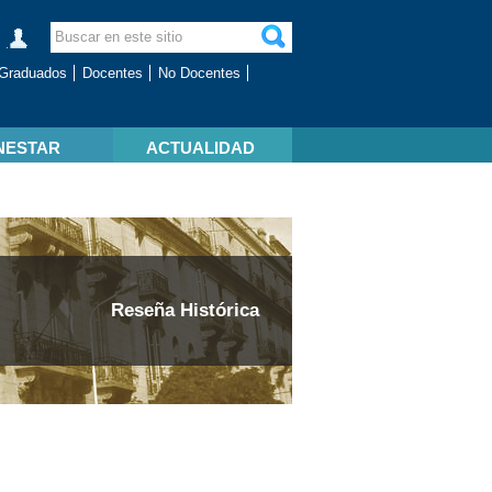
Graduados
Docentes
No Docentes
NESTAR
ACTUALIDAD
Reseña Histórica