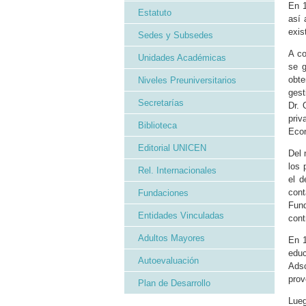
En 1
Estatuto
así 
exis
Sedes y Subsedes
A co
Unidades Académicas
se g
obte
Niveles Preuniversitarios
gest
Secretarías
Dr. 
pri
Biblioteca
Econ
Editorial UNICEN
Del 
los 
Rel. Internacionales
el d
cont
Fundaciones
Fund
Entidades Vinculadas
cont
Adultos Mayores
En 1
educ
Autoevaluación
Adsc
prov
Plan de Desarrollo
Lueg