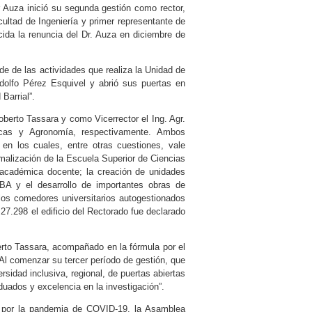
r Auza inició su segunda gestión como rector,
ultad de Ingeniería y primer representante de
ida la renuncia del Dr. Auza en diciembre de
e de las actividades que realiza la Unidad de
dolfo Pérez Esquivel y abrió sus puertas en
Barrial”.
berto Tassara y como Vicerrector el Ing. Agr.
cas y Agronomía, respectivamente. Ambos
 en los cuales, entre otras cuestiones, vale
malización de la Escuela Superior de Ciencias
 académica docente; la creación de unidades
BA y el desarrollo de importantes obras de
y los comedores universitarios autogestionados
 27.298 el edificio del Rectorado fue declarado
erto Tassara, acompañado en la fórmula por el
Al comenzar su tercer período de gestión, que
rsidad inclusiva, regional, de puertas abiertas
duados y excelencia en la investigación”.
a por la pandemia de COVID-19, la Asamblea