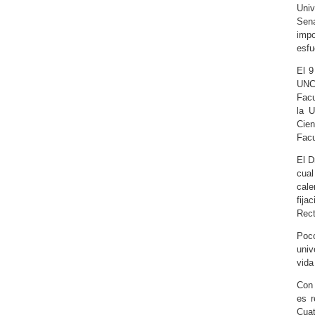
Univ
Sena
impo
esfu
El 9
UNCP
Facu
la U
Cien
Facu
El D
cual
cale
fija
Rect
Poco
univ
vida
Con 
es r
Cuat