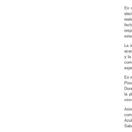
En m
elec
reel
fec
resp
esta
La i
acad
y la
como
expe
En n
Piss
Dura
la p
vinc
Asim
como
Azul
Saba