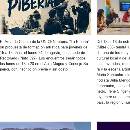
El Área de Cul­tu­ra de la UNI­CEN re­to­ma "La Pi­be­ría",
Del 13 al 16 de este
su pro­pues­ta de for­ma­ción ar­tís­ti­ca para jó­ve­nes de
(Mitre 856) ten­drá l
15 a 18 años, el lunes 24 de agos­to, en la sede de
dil, uno de los ma­yo
Rec­to­ra­do (Pinto 399). Los en­cuen­tros serán todos
cul­tu­ral local y de 
los lunes de 18 a 20 en el Aula Magna y Con­se­jo Su­
cias in­vi­ta­dos, re­co
pe­rior, con ins­crip­ción pre­via y sin costo.
ra y la es­ce­na ar­tís
Mario San­tu­cho -di­re
rio­dis­ta Julia Men­go­l
Jean­mai­re, Leo­nar
net­to, Irene Sin­ger 
loy, entre un cen­te­n
país, la re­gión y nue