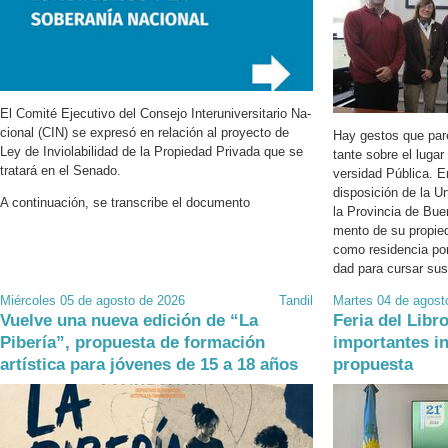
El Co­mi­té Eje­cu­ti­vo del Con­se­jo In­ter­uni­ver­si­ta­rio Na­
cio­nal (CIN) se ex­pre­só en re­la­ción al pro­yec­to de
Hay ges­tos que pa­r
Ley de In­vio­la­bi­li­dad de la Pro­pie­dad Pri­va­da que se
tan­te sobre el lugar
tra­ta­rá en el Se­na­do.
ver­si­dad Pú­bli­ca. 
dis­po­si­ción de la U
A con­ti­nua­ción, se trans­cri­be el do­cu­men­to
la Pro­vin­cia de Bue
men­to de su pro­pie­
como re­si­den­cia por
dad para cur­sar sus 
Miércoles 05 de agosto de 2026
Tandil
Martes 04 de agost
Vuelve una nueva edición de “La
Feria del Libr
Pibería”, propuesta de formación
importantes in
artística para jóvenes de 15 a 18 años
propuesta