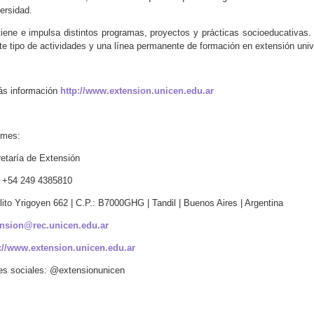
ersidad.
iene e impulsa distintos programas, proyectos y prácticas socioeducativas.
te tipo de actividades y una línea permanente de formación en extensión unive
ás información
http://www.extension.unicen.edu.ar
rmes:
etaría de Extensión
: +54 249 4385810
lito Yrigoyen 662 | C.P.: B7000GHG | Tandil | Buenos Aires | Argentina
ension@rec.unicen.edu.ar
://www.extension.unicen.edu.ar
s sociales: @extensionunicen