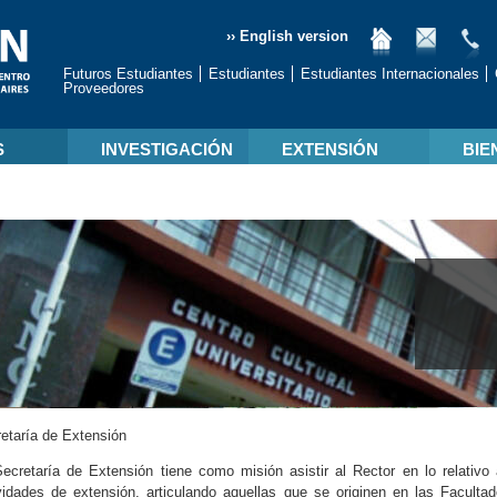
›› English version
Futuros Estudiantes
Estudiantes
Estudiantes Internacionales
Proveedores
S
INVESTIGACIÓN
EXTENSIÓN
BIE
etaría de Extensión
ecretaría de Extensión tiene como misión asistir al Rector en lo relativo 
vidades de extensión, articulando aquellas que se originen en las Facul