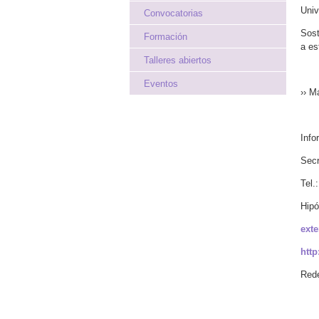
Univ
Convocatorias
Sost
Formación
a es
Talleres abiertos
Eventos
›› M
Info
Secr
Tel.
Hipó
ext
http
Rede