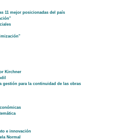
as 11 mejor posicionadas del país
ación"
ciales
imización"
tor Kirchner
dil
 gestión para la continuidad de las obras
 Económicas
temática
nto e innovación
ela Normal