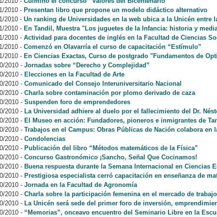
1/2010
-
Culminó el concurso “Valores del Bicentenario”
1/2010
-
Presentan libro que propone un modelo didáctico alternativo
1/2010
-
Un ranking de Universidades en la web ubica a la Unicén entre l
1/2010
-
En Tandil, Muestra "Los juguetes de la Infancia: historia y medi
1/2010
-
Actividad para docentes de inglés en la Facultad de Ciencias So
1/2010
-
Comenzó en Olavarría el curso de capacitación “Estímulo”
1/2010
-
En Ciencias Exactas, Curso de postgrado "Fundamentos de Opt
0/2010
-
Jornadas sobre “Derecho y Complejidad”
0/2010
-
Elecciones en la Facultad de Arte
0/2010
-
Comunicado del Consejo Interuniversitario Nacional
0/2010
-
Charla sobre contaminación por plomo derivado de caza
0/2010
-
Suspenden foro de emprendedores
0/2010
-
La Universidad adhiere al duelo por el fallecimiento del Dr. Nés
0/2010
-
El Museo en acción: Fundadores, pioneros e inmigrantes de Tan
0/2010
-
Trabajos en el Campus: Obras Públicas de Nación colabora en la
0/2010
-
Condolencias
0/2010
-
Publicación del libro “Métodos matemáticos de la Física”
0/2010
-
Concurso Gastronómico ¡Sancho, Señal Que Cocinamos!
0/2010
-
Buena respuesta durante la Semana Internacional en Ciencias
0/2010
-
Prestigiosa especialista cerró capacitación en enseñanza de ma
0/2010
-
Jornada en la Facultad de Agronomía
0/2010
-
Charla sobre la participación femenina en el mercado de trabajo
0/2010
-
La Unicén será sede del primer foro de inversión, emprendimie
0/2010
-
“Memorias”, onceavo encuentro del Seminario Libre en la Escu