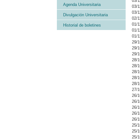
03/1
Agenda Universitaria
03/1
03/1
Divulgación Universitaria
02/1
01/1
Historial de boletines
01/1
01/1
29/1
29/1
29/1
28/1
28/1
28/1
28/1
28/1
27/1
26/1
26/1
26/1
26/1
26/1
25/1
25/1
25/1