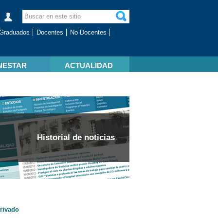
Graduados
Docentes
No Docentes
NESTAR
ACTUALIDAD
Historial de noticias
privado