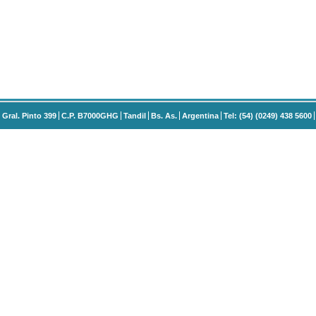
Gral. Pinto 399
C.P. B7000GHG
Tandil
Bs. As.
Argentina
Tel: (54) (0249) 438 5600