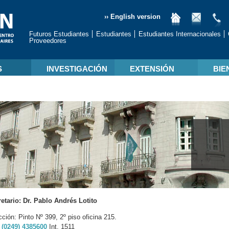
›› English version
Futuros Estudiantes
Estudiantes
Estudiantes Internacionales
Proveedores
S
INVESTIGACIÓN
EXTENSIÓN
BIE
etario:
Dr. Pablo Andrés Lotito
cción: Pinto Nº 399, 2º piso oficina 215.
:
(0249) 4385600
Int. 1511