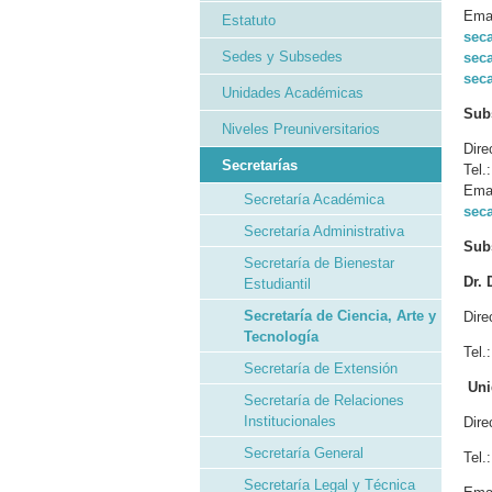
Emai
Estatuto
sec
Sedes y Subsedes
sec
seca
Unidades Académicas
Subs
Niveles Preuniversitarios
Dire
Secretarías
Tel.
Emai
Secretaría Académica
sec
Secretaría Administrativa
Subs
Secretaría de Bienestar
Dr.
Estudiantil
Secretaría de Ciencia, Arte y
Dire
Tecnología
Tel.
Secretaría de Extensión
Uni
Secretaría de Relaciones
Institucionales
Dire
Secretaría General
Tel.
Secretaría Legal y Técnica