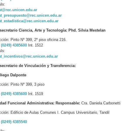
ls:
at@rec.unicen.edu.ar
at_presupuesto@rec.unicen.edu.ar
t_estadistica@rec.unicen.edu.ar
ecretario Ciencia, Arte y Tecnología: Phd. Silvia Mestelan
cción: Pinto Nº 399, 2º piso oficina 216.
:
(0249) 4385600
Int. 1512
ls:
at_incentivos@rec.unicen.edu.ar
ecretario de Vinculación y Transferencia:
 Diego Dalponte
cción: Pinto Nº 399, 3 piso
:
(0249) 4385600
Int. 1519
dad Funcional Administrativa: Responsable:
Cra. Daniela Carbonetti
cción: Edificio de Aulas Comunes I. Campus Universitario, Tandil
:
(0249) 4385540