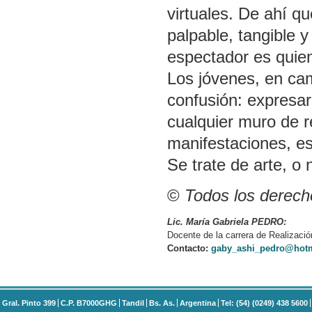
virtuales. De ahí q
palpable, tangible 
espectador es quien
Los jóvenes, en cam
confusión: expresar
cualquier muro de r
manifestaciones, es
Se trate de arte, o 
©
Todos los derech
Lic. María Gabriela PEDRO:
Docente de la carrera de Realización
Contacto:
gaby_ashi_pedro@hot
Gral. Pinto 399
C.P. B7000GHG
Tandil
Bs. As.
Argentina
Tel: (54) (0249) 438 5600