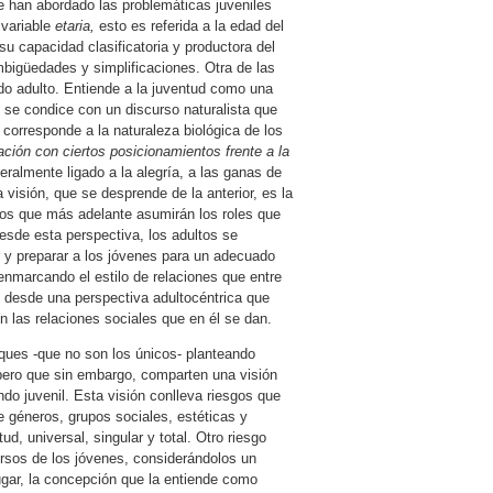
e han abordado las problemáticas juveniles
 variable
etaria,
esto es referida a la edad del
su capacidad clasificatoria y productora del
mbigüedades y simplificaciones. Otra de las
undo adulto. Entiende a la juventud como una
n se condice con un discurso naturalista que
corresponde a la naturaleza biológica de los
lación con ciertos posicionamientos frente a la
ralmente ligado a la alegría, a las ganas de
isión, que se desprende de la anterior, es la
tos que más adelante asumirán los roles que
 Desde esta perspectiva, los adultos se
 y preparar a los jóvenes para un adecuado
nmarcando el estilo de relaciones que entre
 desde una perspectiva adultocéntrica que
las relaciones sociales que en él se dan.
ques -que no son los únicos- planteando
pero que sin embargo, comparten una visión
ndo juvenil. Esta visión conlleva riesgos que
e géneros, grupos sociales, estéticas y
d, universal, singular y total. Otro riesgo
ursos de los jóvenes, considerándolos un
ugar, la concepción que la entiende como