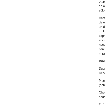
etap
se a
sólo
Hast
de e
un d
mult
expr
soci
nece
parc
mira
Bibl
Duar
Déca
Marg
(com
Cha
con
© To