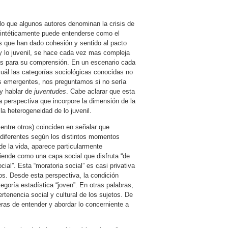
lo que algunos autores denominan la crisis de
 sintéticamente puede entenderse como el
tos que han dado cohesión y sentido al pacto
 y lo juvenil, se hace cada vez mas compleja
cas para su comprensión. En un escenario cada
uál las categorías sociológicas conocidas no
s emergentes, nos preguntamos si no sería
y hablar de
juventudes
. Cabe aclarar que esta
 perspectiva que incorpore la dimensión de la
la heterogeneidad de lo juvenil.
entre otros) coinciden en señalar que
s diferentes según los distintos momentos
de la vida, aparece particularmente
ntiende como una capa social que disfruta “de
al”. Esta “moratoria social” es casi privativa
s. Desde esta perspectiva, la condición
egoría estadística “joven”. En otras palabras,
rtenencia social y cultural de los sujetos. De
eras de entender y abordar lo concerniente a