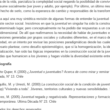
a de la vida, parcializa la complejidad social negando la posibilidad de convi
sume socialmente (ser joven y adulto, por ejemplo). Por último, un último ries
 hecho de serlo, como la esperanza de cambio y responsables de la transfor
a aquí una muy sintética revisión de algunas formas de entender la juventud 
ste sector social. Insistimos en que la
juventud
en singular ha sido la constr
eterminado lugar, pero conceptualmente no ha podido dar respuestas a un co
idimensional. De allí que reafirmamos la necesidad de hablar de
juventudes
en
esiones generadas por grupos sociales y culturales diferentes, en el marco d
edad, en un intento por revisar las posiciones paradigmáticas desde las cuales
sario plantear, como desafío epistemológico, que si la homogenización, la ide
ialización, han sido las lógicas imperantes en la construcción social de la j
das que humanicen a los jóvenes y hagan visible la diversidad existente entre
iografía
te Quper, K (2000)
¿Juventud o juventudes? Acerca de como mirar y remirar 
da, N° 13. Chile
ullis, M. y Urresti, M. (2000)
La construcción social de la condición de juven
p) “Viviendo a toda”. Jóvenes, territorios culturales y nuevas sensibilidades
ves, M. (2005)
Juventud negada y negativizada. Representaciones y formacio
temporánea
. Ultima Década N° 23. Chile
dos los derechos reservados.