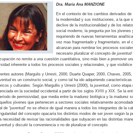
Dra. María Ana MANZIONE
En el contexto de los cambios derivados de 
la modernidad y sus instituciones, a la que
declive de la institucionalidad y de los rela
social moderno, la pregunta por los jóvenes
requiriendo de nuevas herramientas analíti
vez mas fragmentado y fragmentario, en el c
alcanzan para nombrar los procesos sociale
necesario pluralizar el concepto de
juventud
cupación no remite a una cuestión cuantitativa, sino más bien a promover una
rsidad inherente a todos los procesos sociales y relacionales, y que visibilice 
rentes autores (Margulis y Urresti, 2000; Duarte Quaper, 2000, Chaves, 2005, 
uventud
es un constructo social, y como tal ha ido adquiriendo característica
óricos y culturales. Según Margullis y Urresti (2000), la
juventud
, como etapa 
renciada en la sociedad occidental a partir de los siglos XVIII y XIX. Se la e
eríodo de permisividad, que media entre la madurez biológica y la madurez soci
quellos jóvenes que pertenecen a sectores sociales relativamente acomodado
al de “juventud” no se ofrece de igual manera a todos los integrantes de la cat
ingularidad del concepto opacaría los distintos modos de ser joven según la pe
 la necesidad de revisar las racionalidades que subyacen en las distintas man
uventud y discutir la conveniencia o no de pluralizar el concepto.