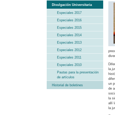
Divulgación Universitaria
Especiales 2017
Especiales 2016
Especiales 2015
Especiales 2014
Especiales 2013
Especiales 2012
preo
dive
Especiales 2011
Dife
Especiales 2010
la
j
Pautas para la presentación
hist
de artículos
dife
un p
Historial de boletines
de a
soci
la s
allí
la j