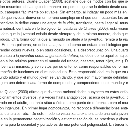
e otros autores, Duarte Quaper (2000), sostiene que los modos con los que s
ían resumirse de la siguiente manera: en primer lugar se la definió desde una
to, categoría fácilmente objetivable. Sin embargo, al indagar un poco más en 
ido que invoca, deriva en un terreno complejo en el que son frecuentes las a
pectivas la define como una
etapa de la vida
, transitoria, hasta llegar al m
a natural, centrada en lo biológico. En palabras de Chaves (2005), esta visió
idera que la juventud existió desde siempre y de la misma manera, dado que 
viduos. Otra forma con la que a menudo se alude a la juventud, remite a la
re
.
En otras palabras, se define a la juventud como un estado sicobiológico gene
ender cosas nuevas, o en otras ocasiones, a la despreocupación. Una cuarta v
plantea a
la juventud como la generación futura
, es decir como aquellos suje
nen a los adultos (entrar en el mundo del trabajo, casarse, tener hijos, etc.).
iben a sí mismos, y son vistos por su entorno, como responsables de formar
mpeño de funciones en el mundo adulto. Esta responsabilidad, es la que va e
undo adulto y el mundo joven se van dando, y que son mayormente definidas
igura una determinada forma de comprender y comprenderse en el mundo y en 
te Quaper (2000) afirma que diversas racionalidades subyacen en estos enfo
cionamientos diversos, y a veces hasta antagónicos, acerca de la juventud, 
rada en el adulto, en tanto sitúa a éstos como punto de referencia para el mu
on ingenuos. En primer lugar
homoge
i
niza
, no reconoce diferenciaciones entr
los culturales, etc. De este modo se visualiza la existencia de una sola juventu
ca en la permanente negativización y estigmatización de las prácticas y disc
lema para la sociedad y portadores de una potencial peligrosidad. En tercer l