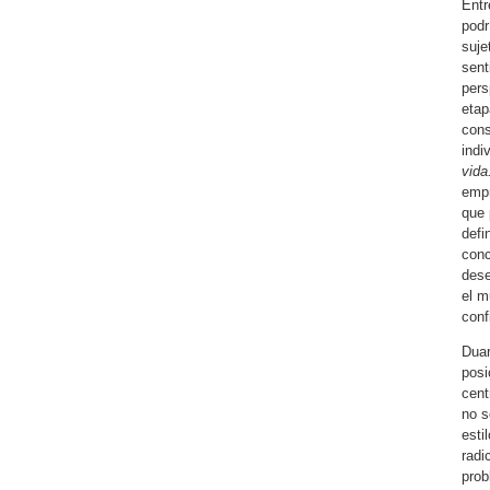
Entr
podr
suje
sent
pers
etap
cons
indi
vida
empr
que 
defi
conc
dese
el m
conf
Duar
posi
cent
no s
esti
radi
prob