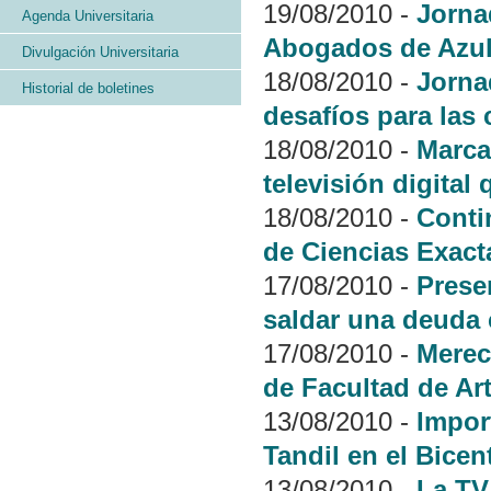
19/08/2010
-
Jorna
Agenda Universitaria
Abogados de Azu
Divulgación Universitaria
18/08/2010
-
Jorna
Historial de boletines
desafíos para las 
18/08/2010
-
Marca
televisión digital
18/08/2010
-
Conti
de Ciencias Exact
17/08/2010
-
Prese
saldar una deuda 
17/08/2010
-
Merec
de Facultad de Ar
13/08/2010
-
Impor
Tandil en el Bicen
13/08/2010
-
La TV