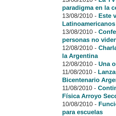
paradigma en la 
13/08/2010
-
Este v
Latinoamericanos
13/08/2010
-
Confe
personas no viden
12/08/2010
-
Charla
la Argentina
12/08/2010
-
Una o
11/08/2010
-
Lanzan
Bicentenario Arge
11/08/2010
-
Contin
Física Arroyo Sec
10/08/2010
-
Funci
para escuelas