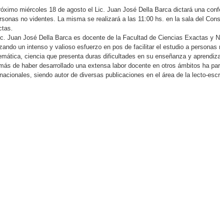
róximo miércoles 18 de agosto el Lic. Juan José Della Barca dictará una con
rsonas no videntes. La misma se realizará a las 11:00 hs. en la sala del Co
tas.
ic. Juan José Della Barca es docente de la Facultad de Ciencias Exactas y N
izando un intenso y valioso esfuerzo en pos de facilitar el estudio a personas n
mática, ciencia que presenta duras dificultades en su enseñanza y aprendiza
ás de haber desarrollado una extensa labor docente en otros ámbitos ha par
rnacionales, siendo autor de diversas publicaciones en el área de la lecto-esc