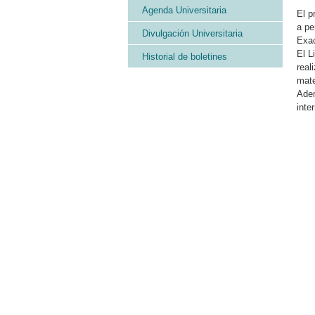
Agenda Universitaria
El p
a pe
Divulgación Universitaria
Exac
El L
Historial de boletines
real
mate
Adem
inte