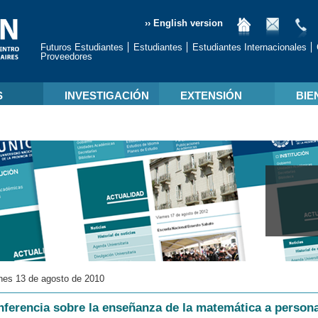
›› English version
Futuros Estudiantes
Estudiantes
Estudiantes Internacionales
Proveedores
S
INVESTIGACIÓN
EXTENSIÓN
BIE
nes 13 de agosto de 2010
ferencia sobre la enseñanza de la matemática a persona