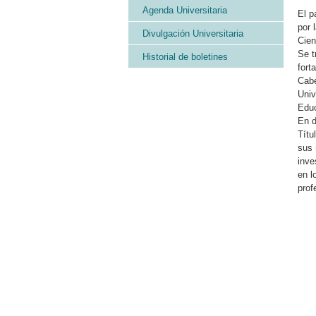
Agenda Universitaria
El p
por 
Divulgación Universitaria
Cien
Se t
Historial de boletines
fort
Cabe
Univ
Educ
En d
Títu
sus 
inve
en l
prof