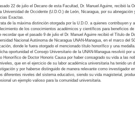
asado 22 de julio el Decano de esta Facultad, Dr. Manuel Aguirre, recibió la 
la Universidad de Occidente (U.D.O.) de León, Nicaragua, por su abnegación 
cias Exactas.
rata de la máxima distinción otorgada por la U.D.O. a quienes contribuyen y a
alecimiento de los conocimientos académicos y científicos para beneficios de
 recordar que el pasado 9 de julio el Dr. Manuel Aguirre recibió el Título de 
ersidad Nacional Autónoma de Nicaragua UNAN-Managua, en el marco del 50 A
ación, donde le fuera otorgado el mencionado título honorífico y una medalla
icha oportunidad el Consejo Universitario de la UNAN-Managua resolvió por un
lo Honorífico de Doctor Honoris Causa por haber consagrado su vida a las nob
niveles, que en el ejercicio de su labor académica universitaria ha tenido u
stigación y por haberse distinguido de manera relevante como investigador 
os diferentes niveles del sistema educativo, siendo su vida magisterial, pro
esional un ejemplo valioso para la comunidad universitaria.