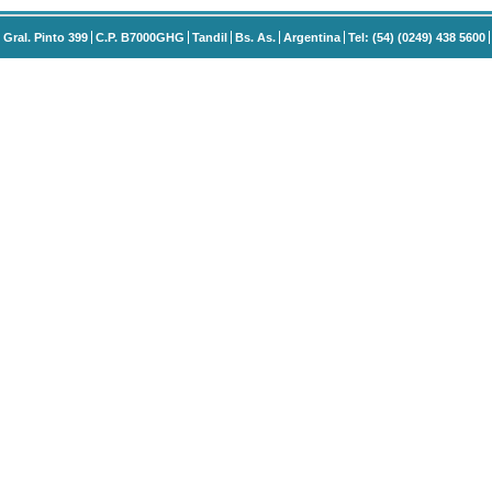
Gral. Pinto 399
C.P. B7000GHG
Tandil
Bs. As.
Argentina
Tel: (54) (0249) 438 5600