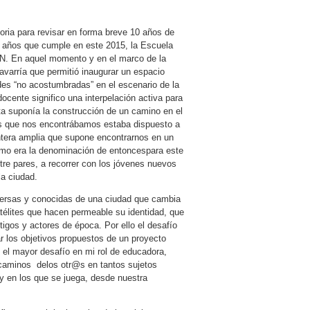
ria para revisar en forma breve 10 años de
ez años que cumple en este 2015, la Escuela
N. En aquel momento y en el marco de la
avarría que permitió inaugurar un espacio
des “no acostumbradas” en el escenario de la
cente significo una interpelación activa para
ta suponía la construcción de un camino en el
os que nos encontrábamos estaba dispuesto a
rontera amplia que supone encontrarnos en un
mo era la denominación de entoncespara este
tre pares, a recorrer con los jóvenes nuevos
la ciudad.
iversas y conocidas de una ciudad que cambia
télites que hacen permeable su identidad, que
igos y actores de época. Por ello el desafío
 los objetivos propuestos de un proyecto
- el mayor desafío en mi rol de educadora,
 caminos delos otr@s en tantos sujetos
y en los que se juega, desde nuestra