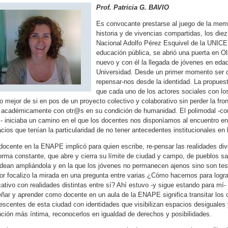
Prof. Patricia G. BAVIO
Es convocante prestarse al juego de la memo
historia y de vivencias compartidas, los di
Nacional Adolfo Pérez Esquivel de la UNICE
educación pública, se abrió una puerta en Ol
nuevo y con él la llegada de jóvenes en eda
Universidad. Desde un primer momento ser do
repensar-nos desde la identidad. La propues
que cada uno de los actores sociales con l
lo mejor de si en pos de un proyecto colectivo y colaborativo sin perder la f
 académicamente con otr@s en su condición de humanidad. El polimodal -co
l- iniciaba un camino en el que los docentes nos disponíamos al encuentro en
cios que tenían la particularidad de no tener antecedentes institucionales en 
docente en la ENAPE implicó para quien escribe, re-pensar las realidades d
orma constante, que abre y cierra su límite de ciudad y campo, de pueblos sa
odean ampliándola y en la que los jóvenes no permanecen ajenos sino son test
r focalizo la mirada en una pregunta entre varias ¿Cómo hacemos para lograr
ativo con realidades distintas entre sí? Ahí estuvo -y sigue estando para mí
ñar y aprender como docente en un aula de la ENAPE significa transitar los
escentes de esta ciudad con identidades que visibilizan espacios desiguales 
nción más íntima, reconocerlos en igualdad de derechos y posibilidades.