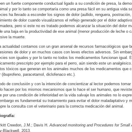
en un fuerte componente conductual ligado a su condición de presa, la demos
nimal y por lo tanto se comportaría como una presa fácil en su antigua vida 
cies ha llevado a esconder los signos de dolor (aullido, renguera, postración,
imiento de dolor cuando visualizamos el reflejo generado por el dolor adaptiv
madera, pero si este no es tratado podemos alcanzar la situación del dolor
e una baja en la productividad de ese animal (menor producción de leche o ca
usive la muerte.
a actualidad contamos con un gran arsenal de recursos farmacológicos que b
esiones de dolor y en muchos casos con leves efectos adversos. Sin embarg
cies son iguales y por lo tanto no todos los medicamentos funcionan igual.
camento prescripto por ejemplo para el perro, aún siendo este un analgésico.
tos tóxicos que generan en los animales muchos de los medicamentos que co
r (ibuprofeno, paracetamol, diclofenaco etc.).
do de conclusión y con la intención de concientizar al lector podemos tomar 
lo hacen por los mismos mecanismos que lo hace el ser humano, que reviste 
e por una condición de inferioridad en la vida salvaje los animales no lo ex
embargo es fundamental su tratamiento para evitar el dolor maladaptativo y m
pre la consulta con el veterinario para la correcta medicación del animal.
iografía:
rkitt Creedon, J.M.; Davis H.
Advanced monitoring and Procedures for Small 
y-Blackwell, 2013.