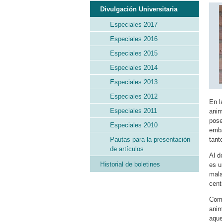
Divulgación Universitaria
Especiales 2017
Especiales 2016
Especiales 2015
Especiales 2014
Especiales 2013
Especiales 2012
En l
Especiales 2011
anim
pose
Especiales 2010
emba
Pautas para la presentación
tant
de artículos
Al d
Historial de boletines
es u
mala
cent
Como
anim
aque