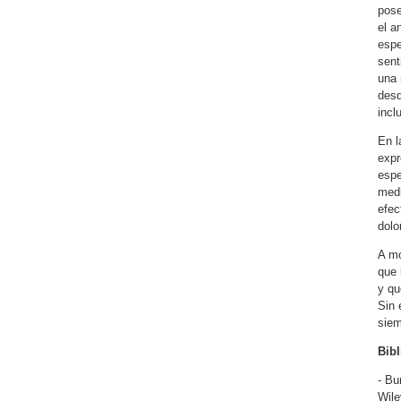
pose
el a
espe
sent
una 
desd
incl
En l
expr
espe
medi
efec
dolo
A mo
que 
y qu
Sin 
siem
Bibl
- Bu
Wile