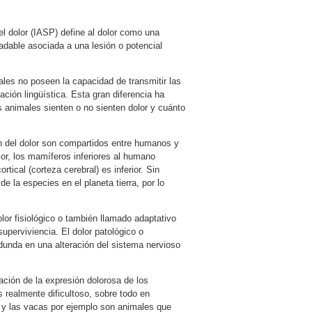
el dolor (IASP) define al dolor como una
dable asociada a una lesión o potencial
ales no poseen la capacidad de transmitir las
ción lingüística. Esta gran diferencia ha
os animales sienten o no sienten dolor y cuánto
ón del dolor son compartidos entre humanos y
lor, los mamíferos inferiores al humano
ical (corteza cerebral) es inferior. Sin
e la especies en el planeta tierra, por lo
dolor fisiológico o también llamado adaptativo
uperviviencia. El dolor patológico o
dunda en una alteración del sistema nervioso
ación de la expresión dolorosa de los
realmente dificultoso, sobre todo en
s y las vacas por ejemplo son animales que