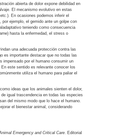
tración abierta de dolor expone debilidad en
salvaje. El mecanismo evolutivo en estas
 etc.). En ocasiones podemos inferir el
o, por ejemplo, el gemido ante un golpe con
 maladaptativo teniendo como consecuencia
rne) hasta la enfermedad, el stress o
rindan una adecuada protección contra las
o es importante destacar que no todas las
 Es impensado por el humano consumir un
 En este sentido es relevante conocer los
múnmente utiliza el humano para paliar el
como ideas que los animales sienten el dolor,
de igual trascendencia en todas las especies
presan del mismo modo que lo hace el humano.
ejorar el bienestar animal, considerando
Animal Emergency and Critical Care
. Editorial