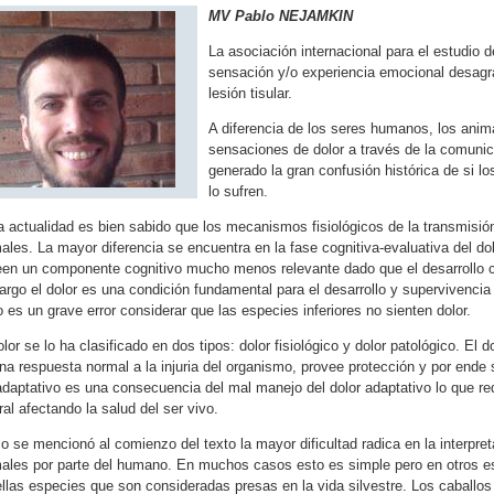
MV Pablo NEJAMKIN
La asociación internacional para el estudio d
sensación y/o experiencia emocional desagra
lesión tisular.
A diferencia de los seres humanos, los anim
sensaciones de dolor a través de la comunica
generado la gran confusión histórica de si l
lo sufren.
a actualidad es bien sabido que los mecanismos fisiológicos de la transmisi
ales. La mayor diferencia se encuentra en la fase cognitiva-evaluativa del do
en un componente cognitivo mucho menos relevante dado que el desarrollo cort
rgo el dolor es una condición fundamental para el desarrollo y supervivencia d
o es un grave error considerar que las especies inferiores no sienten dolor.
olor se lo ha clasificado en dos tipos: dolor fisiológico y dolor patológico. El 
na respuesta normal a la injuria del organismo, provee protección y por ende s
daptativo es una consecuencia del mal manejo del dolor adaptativo lo que re
ral afectando la salud del ser vivo.
 se mencionó al comienzo del texto la mayor dificultad radica en la interpret
ales por parte del humano. En muchos casos esto es simple pero en otros es 
llas especies que son consideradas presas en la vida silvestre. Los caballo