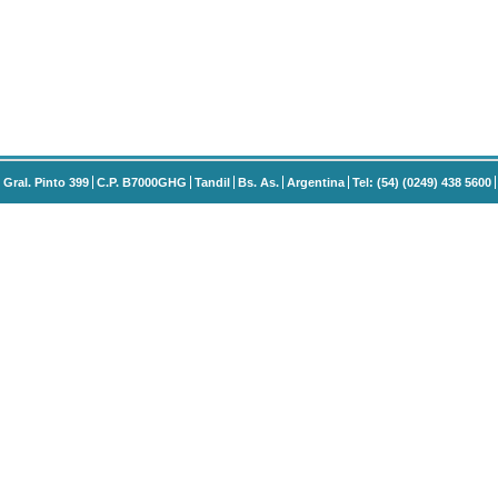
Gral. Pinto 399
C.P. B7000GHG
Tandil
Bs. As.
Argentina
Tel: (54) (0249) 438 5600