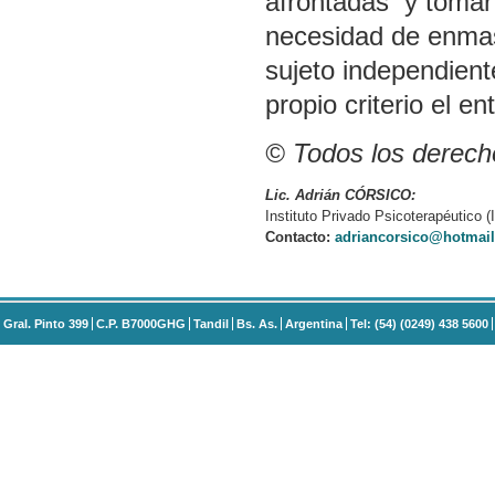
afrontadas y tomar 
necesidad de enmas
sujeto independient
propio criterio el e
© Todos los derech
Lic. Adrián CÓRSICO:
Instituto Privado Psicoterapéutico 
Contacto:
adriancorsico@hotmai
Gral. Pinto 399
C.P. B7000GHG
Tandil
Bs. As.
Argentina
Tel: (54) (0249) 438 5600