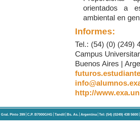
orientados a es
ambiental en gen
Informes:
Tel.: (54) (0) (249)
Campus Universitari
Buenos Aires | Arge
futuros.estudiant
info@alumnos.exa
http://www.exa.un
Gral. Pinto 399
C.P. B7000GHG
Tandil
Bs. As.
Argentina
Tel: (54) (0249) 438 5600