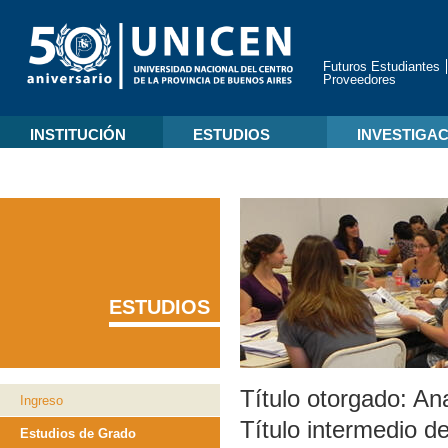
Futuros Estudiantes
Proveedores
INSTITUCIÓN
ESTUDIOS
INVESTIGA
ESTUDIOS
Título otorgado:
Ana
Ingreso
Título intermedio de
Estudios de Grado