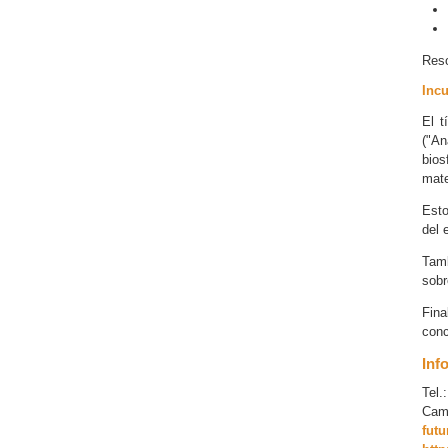
Reso
Incu
El t
("An
bios
mate
Esto
del 
Tamb
sobr
Fina
conc
Inf
Tel.
Camp
fut