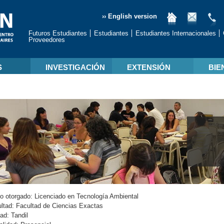
›› English version
Futuros Estudiantes
Estudiantes
Estudiantes Internacionales
Proveedores
S
INVESTIGACIÓN
EXTENSIÓN
BIE
lo otorgado:
Licenciado en Tecnología Ambiental
ltad:
Facultad de Ciencias Exactas
dad:
Tandil