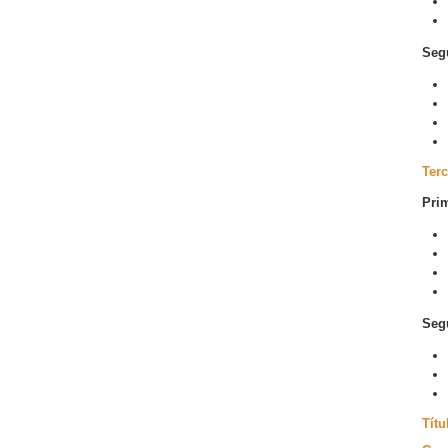
Seg
Terc
Prim
Seg
Títu