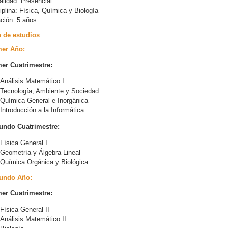
alidad:
Presencial
iplina:
Física, Química y Biología
ación:
5 años
 de estudios
mer Año:
er Cuatrimestre:
Análisis Matemático I
Tecnología, Ambiente y Sociedad
Química General e Inorgánica
Introducción a la Informática
undo Cuatrimestre:
Física General I
Geometría y Álgebra Lineal
Química Orgánica y Biológica
undo Año:
er Cuatrimestre:
Física General II
Análisis Matemático II