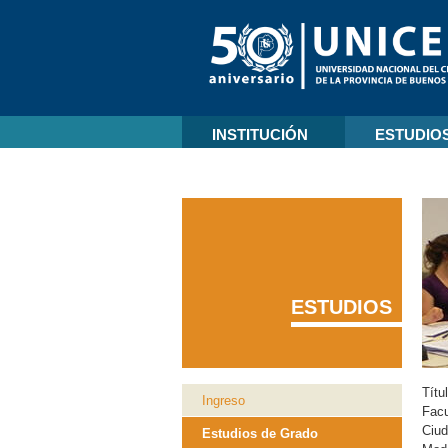
INSTITUCIÓN
ESTUDIO
ESTUDIOS
Títu
Ingreso
Facu
Ciu
Estudios de Grado