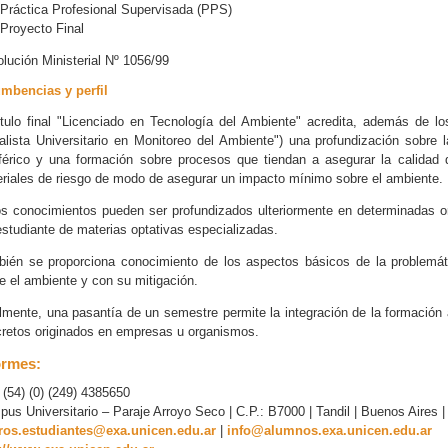
Práctica Profesional Supervisada (PPS)
Proyecto Final
lución Ministerial Nº 1056/99
mbencias y perfil
ítulo final "Licenciado en Tecnología del Ambiente" acredita, además de lo
alista Universitario en Monitoreo del Ambiente") una profundización sobre 
férico y una formación sobre procesos que tiendan a asegurar la calidad d
riales de riesgo de modo de asegurar un impacto mínimo sobre el ambiente.
s conocimientos pueden ser profundizados ulteriormente en determinadas ori
estudiante de materias optativas especializadas.
ién se proporciona conocimiento de los aspectos básicos de la problemá
e el ambiente y con su mitigación.
lmente, una pasantía de un semestre permite la integración de la formación
retos originados en empresas u organismos.
ormes:
: (54) (0) (249) 4385650
us Universitario – Paraje Arroyo Seco | C.P.: B7000 | Tandil | Buenos Aires |
uros.estudiantes@exa.unicen.edu.ar
|
info@alumnos.exa.unicen.edu.ar