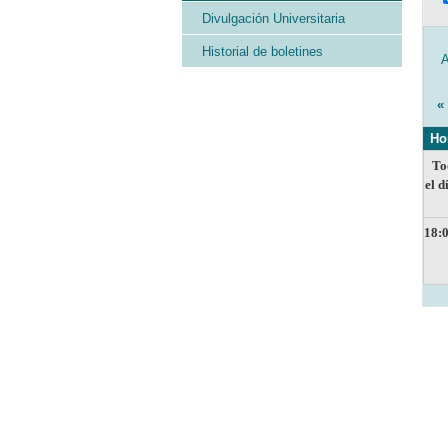
Divulgación Universitaria
Historial de boletines
«
Ho
To
el d
18: