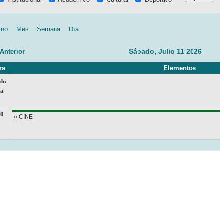
Año
Mes
Semana
Día
Sábado, Julio 11 2026
 Anterior
ra
Elementos
do
ía
00
›› CINE