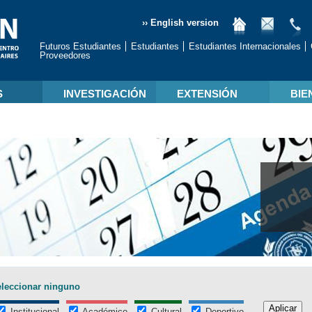
›› English version
Futuros Estudiantes
Estudiantes
Estudiantes Internacionales
Proveedores
S
INVESTIGACIÓN
EXTENSIÓN
BIE
leccionar ninguno
Institucional
Académico
Cultural
Deportivo