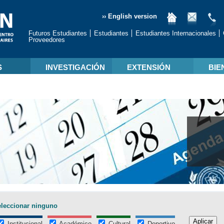
›› English version
Futuros Estudiantes
Estudiantes
Estudiantes Internacionales
Proveedores
S
INVESTIGACIÓN
EXTENSIÓN
BIE
leccionar ninguno
Institucional
Académico
Cultural
Deportivo