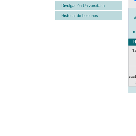
Divulgación Universitaria
Historial de boletines
«
H
To
cual