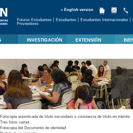
›› English version
Futuros Estudiantes
Estudiantes
Estudiantes Internacionales
Proveedores
S
INVESTIGACIÓN
EXTENSIÓN
BIE
Fotocopia autenticada de título secundario o constancia de título en trámite
Tres fotos carnet.
Fotocopia del Documento de identidad