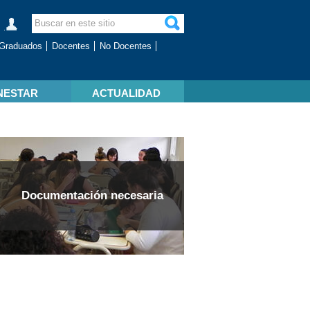
Graduados
Docentes
No Docentes
NESTAR
ACTUALIDAD
Documentación necesaria