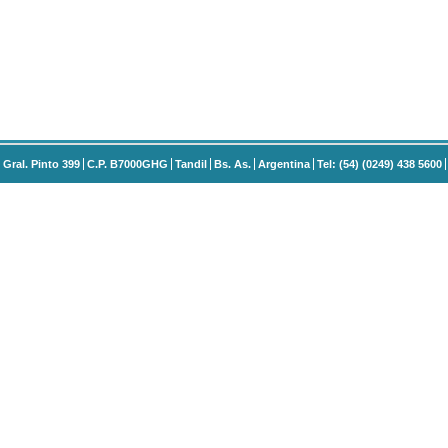
Gral. Pinto 399
C.P. B7000GHG
Tandil
Bs. As.
Argentina
Tel: (54) (0249) 438 5600