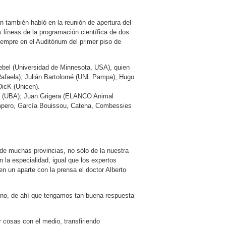
en también habló en la reunión de apertura del
s líneas de la programación científica de dos
iempre en el Auditórium del primer piso de
ebel (Universidad de Minnesota, USA), quien
 Rafaela); Julián Bartolomé (UNL Pampa); Hugo
DicK (Unicen).
er (UBA); Juan Grigera (ELANCO Animal
mpero, García Bouissou, Catena, Combessies
e muchas provincias, no sólo de la nuestra
 la especialidad, igual que los expertos
n un aparte con la prensa el doctor Alberto
tino, de ahí que tengamos tan buena respuesta
 cosas con el medio, transfiriendo