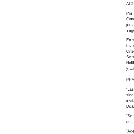
ACT
Por 
Cong
jorn
Yrig
En s
tuvo
Orte
Se s
Helt
y Ca
PRA
“Las
sino
invi
Dick
“Se 
de l
“Ade