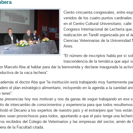
mbera
Ciento cincuenta congresales, entre esp
venidos de los cuatro puntos cardinales
en el Centro Cultural Universitario, call
Congreso Internacional de Lechería que,
realización en Tandil organizada por el 
Ciencias Veterinarias de la Universidad
Aires.
“El número de inscriptos habla por sí so
trascendencia de la temática que aquí s
or Marcelo Aba al hablar para dar la bienvenida y declarar inaugurada la activ
oductiva de la vaca lechera”.
 además el doctor Aba que “la institución está trabajando muy fuertemente pa
dero el plan estratégico alimentario, incluyendo en la agenda a la sanidad anima
 tener”.
as presencias hoy nos motivan y nos da ganas de seguir trabajando en ese 
to de intercambio de conocimientos y experiencia para que todos resultemos 
lvidó el Decano a los expertos de nuestro país y el extranjero que “nos est
tes sean provechosos para todos, apuntando a que el país tenga una lechería
os recibidos del Colegio de Veterinarios y las empresas del sector, amén de 
era de la Facultad citada.