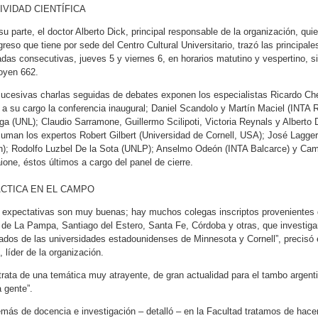
IVIDAD CIENTÍFICA
su parte, el doctor Alberto Dick, principal responsable de la organización, qui
reso que tiene por sede del Centro Cultural Universitario, trazó las principale
adas consecutivas, jueves 5 y viernes 6, en horarios matutino y vespertino, s
oyen 662.
ucesivas charlas seguidas de debates exponen los especialistas Ricardo Ch
 a su cargo la conferencia inaugural; Daniel Scandolo y Martín Maciel (INTA
ga (UNL); Claudio Sarramone, Guillermo Scilipoti, Victoria Reynals y Alberto 
uman los expertos Robert Gilbert (Universidad de Cornell, USA); José Lagg
h); Rodolfo Luzbel De la Sota (UNLP); Anselmo Odeón (INTA Balcarce) y Ca
ione, éstos últimos a cargo del panel de cierre.
CTICA EN EL CAMPO
 expectativas son muy buenas; hay muchos colegas inscriptos provenientes d
 de La Pampa, Santiago del Estero, Santa Fe, Córdoba y otras, que investigan
tados de las universidades estadounidenses de Minnesota y Cornell”, precisó e
, líder de la organización.
trata de una temática muy atrayente, de gran actualidad para el tambo argen
a gente”.
más de docencia e investigación – detalló – en la Facultad tratamos de hacer