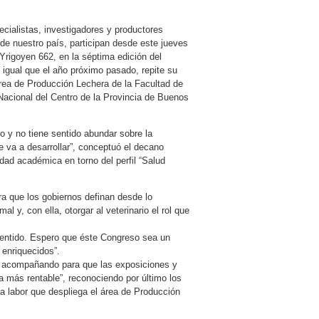
ecialistas, investigadores y productores
 de nuestro país, participan desde este jueves
e Yrigoyen 662, en la séptima edición del
 igual que el año próximo pasado, repite su
área de Producción Lechera de la Facultad de
 Nacional del Centro de la Provincia de Buenos
lo y no tiene sentido abundar sobre la
e va a desarrollar”, conceptuó el decano
idad académica en torno del perfil “Salud
ra que los gobiernos definan desde lo
l y, con ella, otorgar al veterinario el rol que
sentido. Espero que éste Congreso sea un
enriquecidos”.
án acompañando para que las exposiciones y
 más rentable”, reconociendo por último los
la labor que despliega el área de Producción