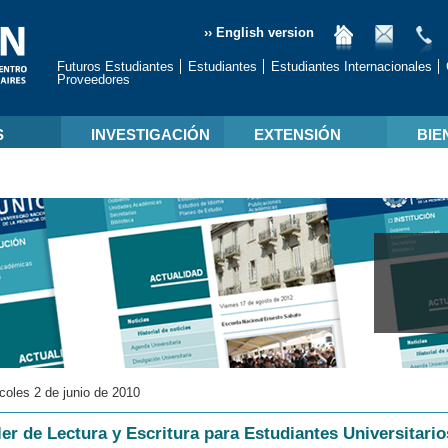
›› English version
Futuros Estudiantes
Estudiantes
Estudiantes Internacionales
Proveedores
S
INVESTIGACIÓN
EXTENSIÓN
BIE
coles 2 de junio de 2010
ler de Lectura y Escritura para Estudiantes Universitario