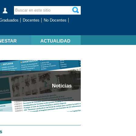
Graduados
Docentes
No Docentes
NESTAR
ACTUALIDAD
Noticias
s