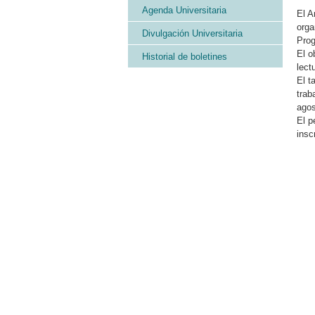
Agenda Universitaria
El A
orga
Divulgación Universitaria
Prog
El o
Historial de boletines
lect
El t
trab
agos
El p
insc