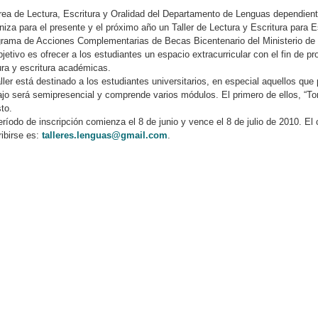
rea de Lectura, Escritura y Oralidad del Departamento de Lenguas dependie
niza para el presente y el próximo año un Taller de Lectura y Escritura para E
rama de Acciones Complementarias de Becas Bicentenario del Ministerio de 
bjetivo es ofrecer a los estudiantes un espacio extracurricular con el fin de 
ura y escritura académicas.
aller está destinado a los estudiantes universitarios, en especial aquellos q
ajo será semipresencial y comprende varios módulos. El primero de ellos, “To
to.
eríodo de inscripción comienza el 8 de junio y vence el 8 de julio de 2010. El 
ribirse es:
talleres.lenguas@gmail.com
.