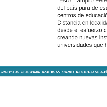
“Esto – amplió Pére
del país para de es
centros de educació
Distancia en locali
desde el esfuerzo c
creando nuevas inst
universidades que h
Gral. Pinto 399
C.P. B7000GHG
Tandil
Bs. As.
Argentina
Tel: (54) (0249) 438 5600