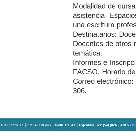
Modalidad de cursad
asistencia- Espacio
una escritura profes
Destinatarios: Doce
Docentes de otros n
temática.
Informes e Inscripc
FACSO. Horario de 
Correo electrónico:
306.
Gral. Pinto 399
C.P. B7000GHG
Tandil
Bs. As.
Argentina
Tel: (54) (0249) 438 5600