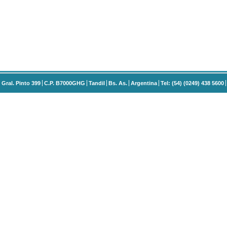
Gral. Pinto 399
C.P. B7000GHG
Tandil
Bs. As.
Argentina
Tel: (54) (0249) 438 5600