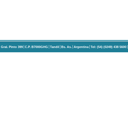
Gral. Pinto 399
C.P. B7000GHG
Tandil
Bs. As.
Argentina
Tel: (54) (0249) 438 5600