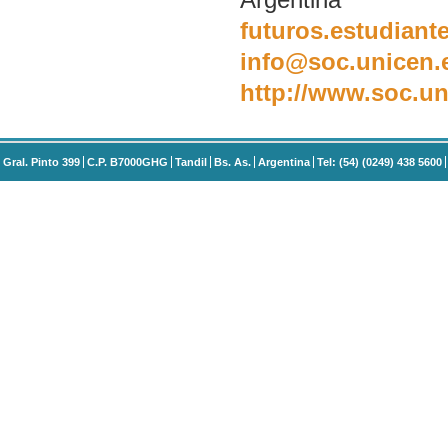
futuros.estudiant
info@soc.unicen.
http://www.soc.un
Gral. Pinto 399
C.P. B7000GHG
Tandil
Bs. As.
Argentina
Tel: (54) (0249) 438 5600