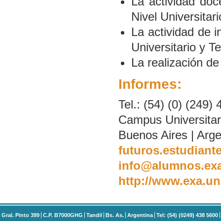
La actividad doc
Nivel Universitari
La actividad de 
Universitario y Te
La realización de
Informes:
Tel.: (54) (0) (249)
Campus Universitari
Buenos Aires | Arge
futuros.estudiant
info@alumnos.exa
http://www.exa.un
Gral. Pinto 399
C.P. B7000GHG
Tandil
Bs. As.
Argentina
Tel: (54) (0249) 438 5600