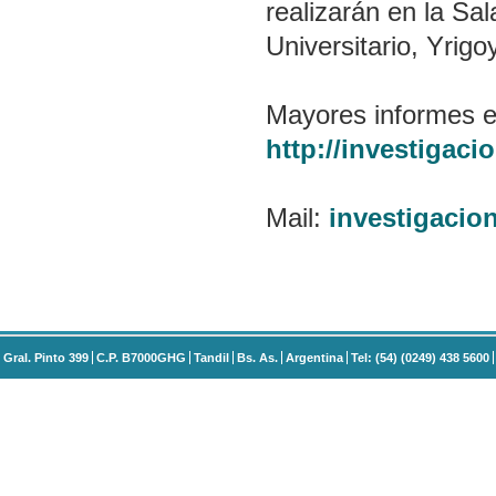
realizarán en la Sa
Universitario, Yrigo
Mayores informes e
http://investigac
Mail:
investigaci
Gral. Pinto 399
C.P. B7000GHG
Tandil
Bs. As.
Argentina
Tel: (54) (0249) 438 5600