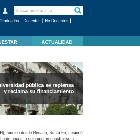
Graduados
Docentes
No Docentes
NESTAR
ACTUALIDAD
niversidad pública se repiensa
y reclama su financiamiento
CIN), reunido desde Rosario, Santa Fe, sesionó
el país necesita solo podrán construirse a