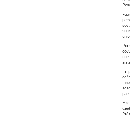
Rosa
Fuer
pero
sost
su t
univ
Por 
coyu
comp
sist
En p
defi
Inno
acad
país
Más 
Ciud
Próx