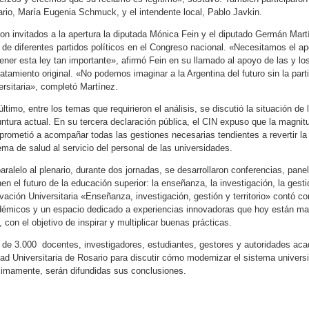
rio, María Eugenia Schmuck, y el intendente local, Pablo Javkin.
on invitados a la apertura la diputada Mónica Fein y el diputado Germán Mart
 de diferentes partidos políticos en el Congreso nacional. «Necesitamos el apo
ener esta ley tan importante», afirmó Fein en su llamado al apoyo de las y l
ratamiento original. «No podemos imaginar a la Argentina del futuro sin la par
ersitaria», completó Martínez.
último, entre los temas que requirieron el análisis, se discutió la situación de 
ntura actual. En su tercera declaración pública, el CIN expuso que la magnit
rometió a acompañar todas las gestiones necesarias tendientes a revertir la 
ema de salud al servicio del personal de las universidades.
aralelo al plenario, durante dos jornadas, se desarrollaron conferencias, pane
nen el futuro de la educación superior: la enseñanza, la investigación, la ges
vación Universitaria «Enseñanza, investigación, gestión y territorio» contó c
émicos y un espacio dedicado a experiencias innovadoras que hoy están mar
, con el objetivo de inspirar y multiplicar buenas prácticas.
de 3.000 docentes, investigadores, estudiantes, gestores y autoridades aca
ad Universitaria de Rosario para discutir cómo modernizar el sistema universit
imamente, serán difundidas sus conclusiones.