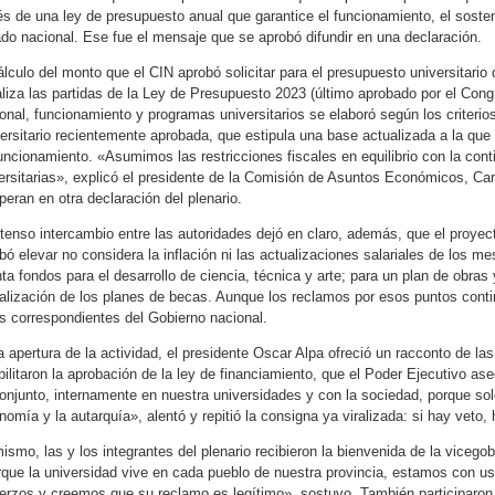
és de una ley de presupuesto anual que garantice el funcionamiento, el sosten
do nacional. Ese fue el mensaje que se aprobó difundir en una declaración.
álculo del monto que el CIN aprobó solicitar para el presupuesto universitario
liza las partidas de la Ley de Presupuesto 2023 (último aprobado por el Cong
onal, funcionamiento y programas universitarios se elaboró según los criteri
ersitario recientemente aprobada, que estipula una base actualizada a la que 
uncionamiento. «Asumimos las restricciones fiscales en equilibrio con la cont
ersitarias», explicó el presidente de la Comisión de Asuntos Económicos, Ca
peran en otra declaración del plenario.
ntenso intercambio entre las autoridades dejó en claro, además, que el proyec
bó elevar no considera la inflación ni las actualizaciones salariales de los
ta fondos para el desarrollo de ciencia, técnica y arte; para un plan de obras 
alización de los planes de becas. Aunque los reclamos por esos puntos cont
s correspondientes del Gobierno nacional.
a apertura de la actividad, el presidente Oscar Alpa ofreció un racconto de l
bilitaron la aprobación de la ley de financiamiento, que el Poder Ejecutivo as
onjunto, internamente en nuestra universidades y con la sociedad, porque sol
nomía y la autarquía», alentó y repitió la consigna ya viralizada: si hay veto,
ismo, las y los integrantes del plenario recibieron la bienvenida de la vicegob
que la universidad vive en cada pueblo de nuestra provincia, estamos con u
erzos y creemos que su reclamo es legítimo», sostuvo. También participaron 