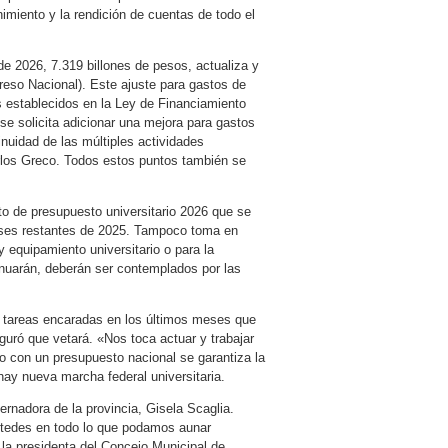
imiento y la rendición de cuentas de todo el
 de 2026, 7.319 billones de pesos, actualiza y
reso Nacional). Este ajuste para gastos de
os establecidos en la Ley de Financiamiento
se solicita adicionar una mejora para gastos
inuidad de las múltiples actividades
rlos Greco. Todos estos puntos también se
to de presupuesto universitario 2026 que se
 meses restantes de 2025. Tampoco toma en
y equipamiento universitario o para la
inuarán, deberán ser contemplados por las
as tareas encaradas en los últimos meses que
eguró que vetará. «Nos toca actuar y trabajar
o con un presupuesto nacional se garantiza la
 hay nueva marcha federal universitaria.
ernadora de la provincia, Gisela Scaglia.
stedes en todo lo que podamos aunar
la presidenta del Concejo Municipal de