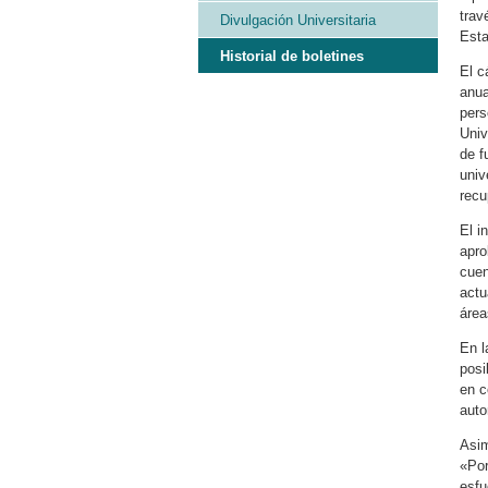
trav
Divulgación Universitaria
Esta
Historial de boletines
El c
anua
pers
Univ
de f
univ
recu
El i
apro
cuen
actu
área
En l
posi
en c
auto
Asim
«Por
esfu