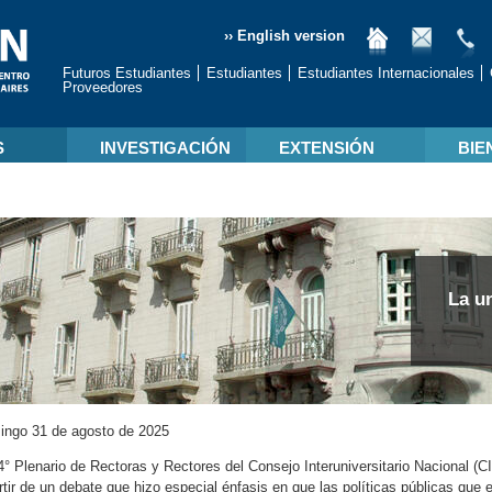
›› English version
Futuros Estudiantes
Estudiantes
Estudiantes Internacionales
Proveedores
S
INVESTIGACIÓN
EXTENSIÓN
BIE
La u
ngo 31 de agosto de 2025
4° Plenario de Rectoras y Rectores del Consejo Interuniversitario Nacional (
rtir de un debate que hizo especial énfasis en que las políticas públicas que 