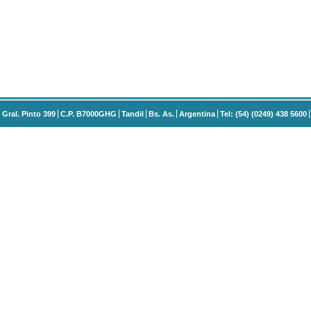
Gral. Pinto 399
C.P. B7000GHG
Tandil
Bs. As.
Argentina
Tel: (54) (0249) 438 5600