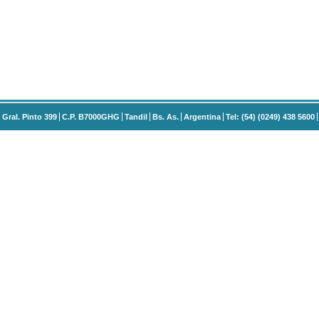
Gral. Pinto 399
C.P. B7000GHG
Tandil
Bs. As.
Argentina
Tel: (54) (0249) 438 5600