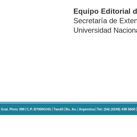
Equipo Editorial 
Secretaría de Exte
Universidad Naciona
Gral. Pinto 399
C.P. B7000GHG
Tandil
Bs. As.
Argentina
Tel: (54) (0249) 438 5600