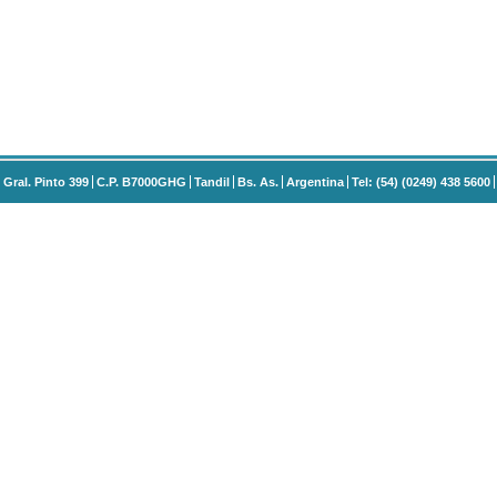
Gral. Pinto 399
C.P. B7000GHG
Tandil
Bs. As.
Argentina
Tel: (54) (0249) 438 5600