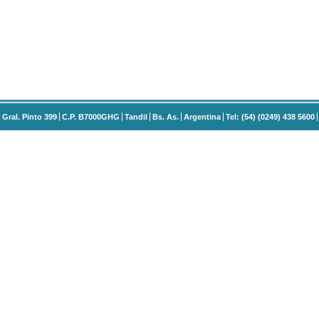
Gral. Pinto 399
C.P. B7000GHG
Tandil
Bs. As.
Argentina
Tel: (54) (0249) 438 5600