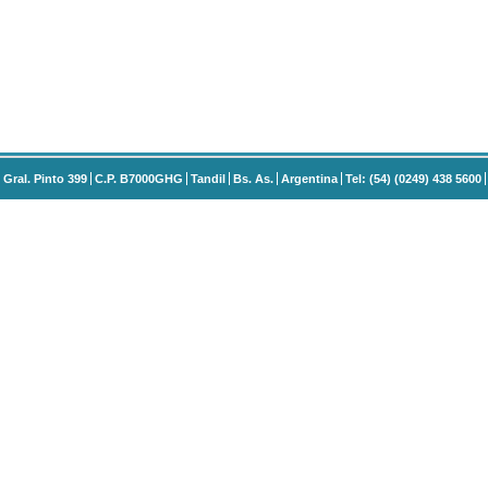
Gral. Pinto 399
C.P. B7000GHG
Tandil
Bs. As.
Argentina
Tel: (54) (0249) 438 5600