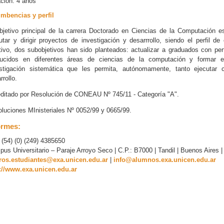
ación:
4 años
mbencias y perfil
bjetivo principal de la carrera Doctorado en Ciencias de la Computación 
utar y dirigir proyectos de investigación y desarrrollo, siendo el perfil 
tivo, dos subobjetivos han sido planteados: actualizar a graduados con perf
ducidos en diferentes áreas de ciencias de la computación y formar e
stigación sistemática que les permita, autónomamente, tanto ejecutar c
rrollo.
ditado por Resolución de CONEAU Nº 745/11 - Categoría "A".
luciones MInisteriales Nº 0052/99 y 0665/99.
ormes:
: (54) (0) (249) 4385650
us Universitario – Paraje Arroyo Seco | C.P.: B7000 | Tandil | Buenos Aires |
uros.estudiantes@exa.unicen.edu.ar
|
info@alumnos.exa.unicen.edu.ar
://www.exa.unicen.edu.ar