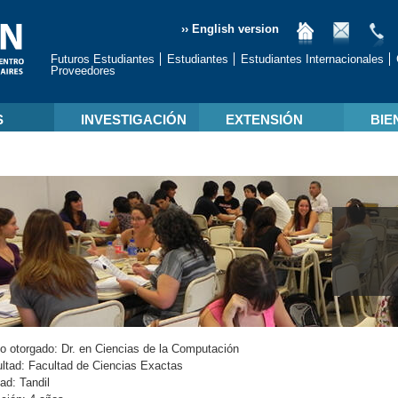
›› English version
Futuros Estudiantes
Estudiantes
Estudiantes Internacionales
Proveedores
S
INVESTIGACIÓN
EXTENSIÓN
BIE
lo otorgado:
Dr. en Ciencias de la Computación
ltad:
Facultad de Ciencias Exactas
dad:
Tandil