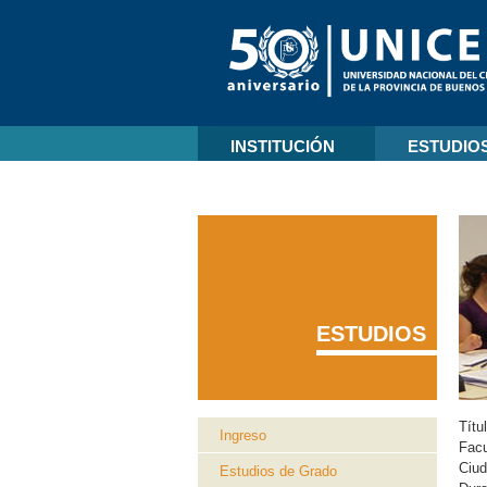
INSTITUCIÓN
ESTUDIO
ESTUDIOS
Títu
Ingreso
Facu
Ciu
Estudios de Grado