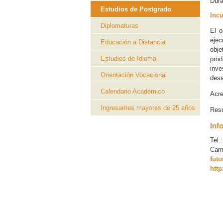
Dur
Estudios de Postgrado
Incu
Diplomaturas
El o
ejec
Educación a Distancia
obje
Estudios de Idioma
pro
inve
Orientación Vocacional
desa
Calendario Académico
Acre
Ingresantes mayores de 25 años
Reso
Inf
Tel.
Camp
fut
http