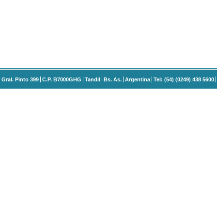
Gral. Pinto 399
C.P. B7000GHG
Tandil
Bs. As.
Argentina
Tel: (54) (0249) 438 5600