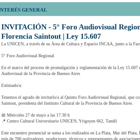
INTERÉS GENERAL
INVITACIÓN - 5° Foro Audiovisual Regiona
Florencia Saintout | Ley 15.607
La UNICEN, a través de su Área de Cultura y Espacio INCAA, junto a la Facul
5° Foro Audiovisual Regional
En el marco del proceso de promulgación y reglamentación de la Ley 15.607 d
Audiovisual de la Provincia de Buenos Aires
Estimado/a:
Tenemos el agrado de invitarlo/a al Quinto Foro Audiovisual Regional, que con
Saintout, presidenta del Instituto Cultural de la Provincia de Buenos Aires.
📅 Miércoles 27 de mayo a las 17:30 h
📍 Centro Cultural Universitario UNICEN, Yrigoyen 662, Tandil
Este encuentro presencial se suma a los realizados en La Plata, Mar del Plata,
más de 700 realizadores, productores, técnicos y representantes de asociaciones