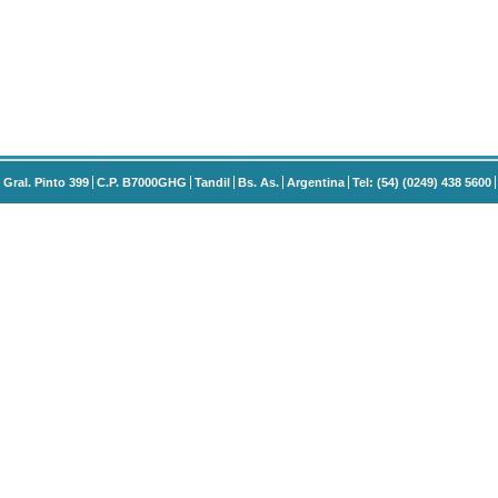
Gral. Pinto 399
C.P. B7000GHG
Tandil
Bs. As.
Argentina
Tel: (54) (0249) 438 5600