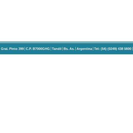
Gral. Pinto 399
C.P. B7000GHG
Tandil
Bs. As.
Argentina
Tel: (54) (0249) 438 5600