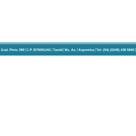
Gral. Pinto 399
C.P. B7000GHG
Tandil
Bs. As.
Argentina
Tel: (54) (0249) 438 5600