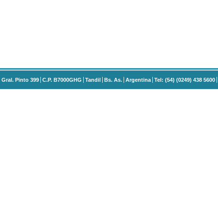
Gral. Pinto 399
C.P. B7000GHG
Tandil
Bs. As.
Argentina
Tel: (54) (0249) 438 5600