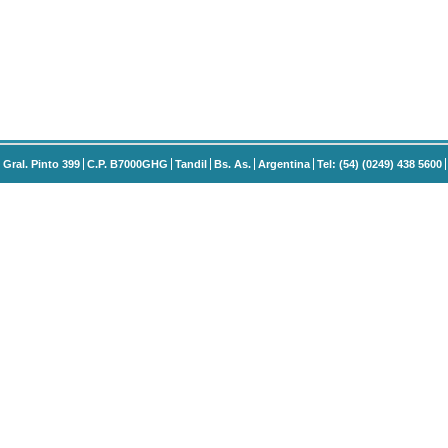
Gral. Pinto 399
C.P. B7000GHG
Tandil
Bs. As.
Argentina
Tel: (54) (0249) 438 5600