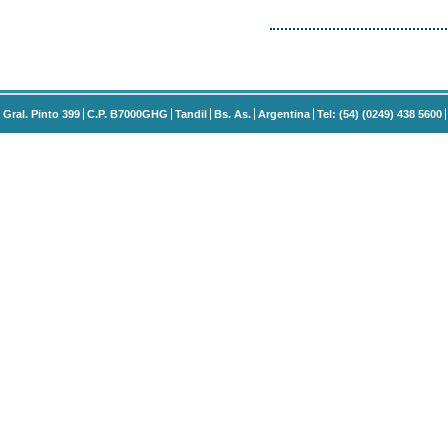
Gral. Pinto 399
C.P. B7000GHG
Tandil
Bs. As.
Argentina
Tel: (54) (0249) 438 5600