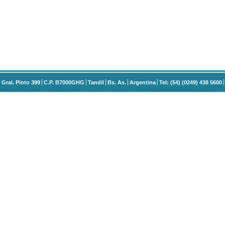
Gral. Pinto 399
C.P. B7000GHG
Tandil
Bs. As.
Argentina
Tel: (54) (0249) 438 5600