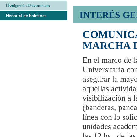
Divulgación Universitaria
INTERÉS G
Historial de boletines
COMUNICA
MARCHA D
En el marco de l
Universitaria co
asegurar la mayo
aquellas activid
visibilización a 
(banderas, pancar
línea con lo soli
unidades académi
las 12 hs., de la